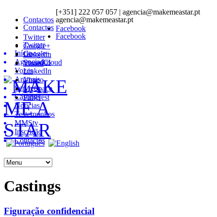
[+351] 222 057 057 | agencia@makemeastar.pt
Contactos
agencia@makemeastar.pt
Contactos
Facebook
Facebook
Twitter
Twitter
Google+
Início
Google+
LinkedIn
Agenciados
SoundCloud
Vimeo
Vozes
LinkedIn
Animais
Vimeo
Serviços
MySpace
Castings
Pinterest
Notícias
Testemunhos
MMStv
Inscrição
Contactos
Castings
Figuração confidencial