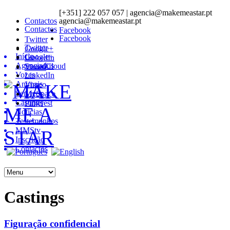
[+351] 222 057 057 | agencia@makemeastar.pt
Contactos
agencia@makemeastar.pt
Contactos
Facebook
Facebook
Twitter
Twitter
Google+
Início
Google+
LinkedIn
Agenciados
SoundCloud
Vimeo
Vozes
LinkedIn
Animais
Vimeo
Serviços
MySpace
Castings
Pinterest
Notícias
Testemunhos
MMStv
Inscrição
Contactos
Castings
Figuração confidencial