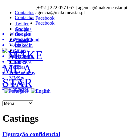
[+351] 222 057 057 | agencia@makemeastar.pt
Contactos
agencia@makemeastar.pt
Contactos
Facebook
Facebook
Twitter
Twitter
Google+
Início
Google+
LinkedIn
Agenciados
SoundCloud
Vimeo
Vozes
LinkedIn
Animais
Vimeo
Serviços
MySpace
Castings
Pinterest
Notícias
Testemunhos
MMStv
Inscrição
Contactos
Castings
Figuração confidencial