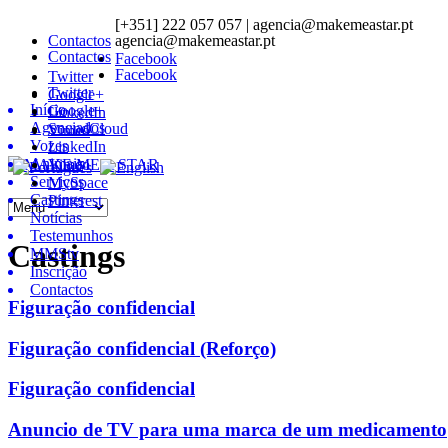
[+351] 222 057 057 | agencia@makemeastar.pt
Contactos
agencia@makemeastar.pt
Contactos
Facebook
Facebook
Twitter
Twitter
Google+
Início
Google+
LinkedIn
Agenciados
SoundCloud
Vimeo
Vozes
LinkedIn
Animais
Vimeo
Serviços
MySpace
Castings
Pinterest
Notícias
Testemunhos
Castings
MMStv
Inscrição
Contactos
Figuração confidencial
Figuração confidencial (Reforço)
Figuração confidencial
Anuncio de TV para uma marca de um medicamento