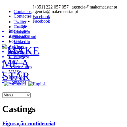
[+351] 222 057 057 | agencia@makemeastar.pt
Contactos
agencia@makemeastar.pt
Contactos
Facebook
Facebook
Twitter
Twitter
Google+
Início
Google+
LinkedIn
Agenciados
SoundCloud
Vimeo
Vozes
LinkedIn
Animais
Vimeo
Serviços
MySpace
Castings
Pinterest
Notícias
Testemunhos
MMStv
Inscrição
Contactos
Castings
Figuração confidencial